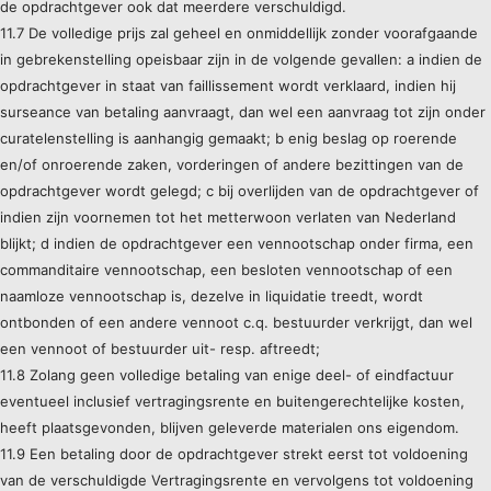
de opdrachtgever ook dat meerdere verschuldigd.
11.7 De volledige prijs zal geheel en onmiddellijk zonder voorafgaande
in gebrekenstelling opeisbaar zijn in de volgende gevallen: a indien de
opdrachtgever in staat van faillissement wordt verklaard, indien hij
surseance van betaling aanvraagt, dan wel een aanvraag tot zijn onder
curatelenstelling is aanhangig gemaakt; b enig beslag op roerende
en/of onroerende zaken, vorderingen of andere bezittingen van de
opdrachtgever wordt gelegd; c bij overlijden van de opdrachtgever of
indien zijn voornemen tot het metterwoon verlaten van Nederland
blijkt; d indien de opdrachtgever een vennootschap onder firma, een
commanditaire vennootschap, een besloten vennootschap of een
naamloze vennootschap is, dezelve in liquidatie treedt, wordt
ontbonden of een andere vennoot c.q. bestuurder verkrijgt, dan wel
een vennoot of bestuurder uit- resp. aftreedt;
11.8 Zolang geen volledige betaling van enige deel- of eindfactuur
eventueel inclusief vertragingsrente en buitengerechtelijke kosten,
heeft plaatsgevonden, blijven geleverde materialen ons eigendom.
11.9 Een betaling door de opdrachtgever strekt eerst tot voldoening
van de verschuldigde Vertragingsrente en vervolgens tot voldoening