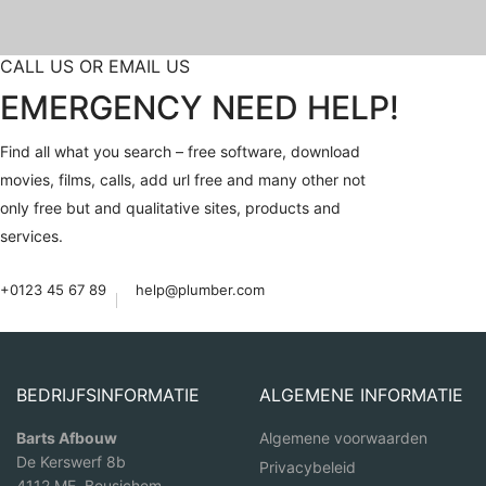
CALL US OR EMAIL US
EMERGENCY NEED HELP!
Find all what you search – free software, download
movies, films, calls, add url free and many other not
only free but and qualitative sites, products and
services.
+0123 45 67 89
help@plumber.com
BEDRIJFSINFORMATIE
ALGEMENE INFORMATIE
Barts Afbouw
Algemene voorwaarden
De Kerswerf 8b
Privacybeleid
4112 ME Beusichem