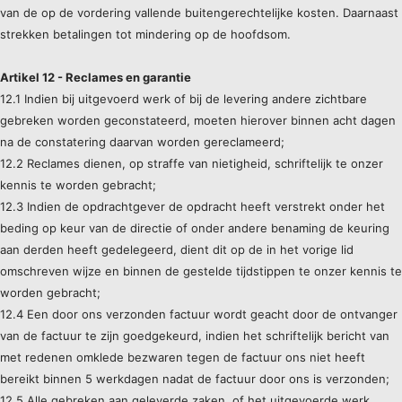
van de op de vordering vallende buitengerechtelijke kosten. Daarnaast
strekken betalingen tot mindering op de hoofdsom.
Artikel 12 - Reclames en garantie
12.1 Indien bij uitgevoerd werk of bij de levering andere zichtbare
gebreken worden geconstateerd, moeten hierover binnen acht dagen
na de constatering daarvan worden gereclameerd;
12.2 Reclames dienen, op straffe van nietigheid, schriftelijk te onzer
kennis te worden gebracht;
12.3 Indien de opdrachtgever de opdracht heeft verstrekt onder het
beding op keur van de directie of onder andere benaming de keuring
aan derden heeft gedelegeerd, dient dit op de in het vorige lid
omschreven wijze en binnen de gestelde tijdstippen te onzer kennis te
worden gebracht;
12.4 Een door ons verzonden factuur wordt geacht door de ontvanger
van de factuur te zijn goedgekeurd, indien het schriftelijk bericht van
met redenen omklede bezwaren tegen de factuur ons niet heeft
bereikt binnen 5 werkdagen nadat de factuur door ons is verzonden;
12.5 Alle gebreken aan geleverde zaken, of het uitgevoerde werk,