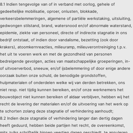
8.1 Indien tengevolge van of in verband met oorlog, gehele of
gedeeltelijke mobilisatie, oproer, onlusten, blokkade,
verkeersbelemmeringen, algemene of partiële werkstaking, uitsluiting,
gedwongen stilstand, brand, watersnood en/of abnormale waterstand,
epidemie, ziekte van personeel, directe of indirecte stagnatie in ons
bedrijf ontstaat, of indien door vandalisme, bezetting (ook door
krakers), atoomkernreacties, milieuramp, milieuverontreiniging t.p.v.
het uit te voeren werk en met de gezondheid van personen
bedreigende gevolgen, acties van maatschappelijke groeperingen, in-
of uitvoerverbod, sneeuw, en/of ijsbelemmering of door enige andere
oorzaak buiten onze schuld, de benodigde grondstoffen,
hulpmaterialen of onderdelen welke wij van derden betrekken, ons
niet resp. niet tijdig kunnen bereiken, en/of onze werknemers het
bouwobject niet kunnen bereiken of aldaar verblijven, hebben wij het
recht de levering der materialen en/of de uitvoering van het werk op
te schorten zolang deze stagnatie of verhindering aanhoudt;
8.2 Indien deze stagnatie of verhindering langer dan dertig dagen
heeft geduurd, hebben beide partijen het recht, de overeenkomst,
mits zulks schriftelijk binnen veertien dagen geschiedt, te annuleren